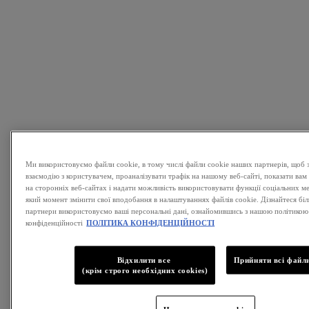
Ми використовуємо файли cookie, в тому числі файли cookie наших партнерів, щоб 
взаємодію з користувачем, проаналізувати трафік на нашому веб-сайті, показати вам
на сторонніх веб-сайтах і надати можливість використовувати функції соціальних м
який момент змінити свої вподобання в налаштуваннях файлів cookie. Дізнайтеся біль
партнери використовуємо ваші персональні дані, ознайомившись з нашою політикою
конфіденційності
ПОЛІТИКА КОНФІДЕНЦІЙНОСТІ
Відхилити все
Прийняти всі файли
(крім строго необхідних cookies)