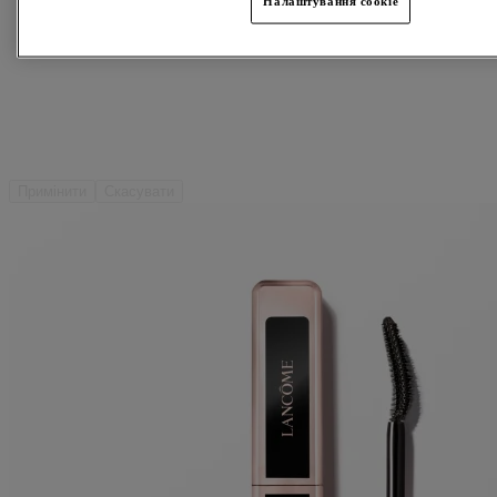
Налаштування cookie
Примінити
Скасувати