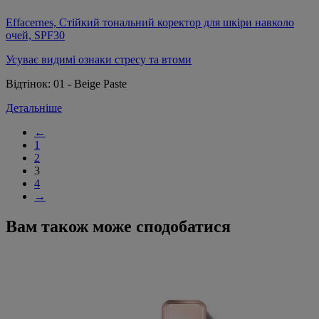
Effacernes, Стійкий тональний коректор для шкіри навколо
очей, SPF30
Усуває видимі ознаки стресу та втоми
Відтінок:
01 - Beige Paste
Детальніше
←
1
2
3
4
→
Вам також може сподобатися