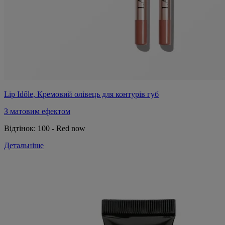
Lip Idôle, Кремовий олівець для контурів губ
З матовим ефектом
Відтінок:
100 - Red now
Детальніше