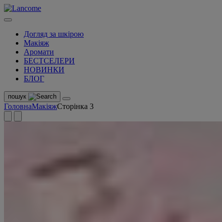
Догляд за шкірою
Макіяж
Аромати
БЕСТСЕЛЕРИ
НОВИНКИ
БЛОГ
пошук
Головна
Макіяж
Сторінка 3