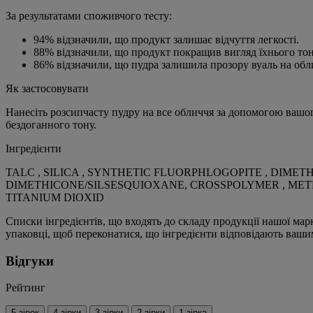
За результатами споживчого тесту:
94% відзначили, що продукт залишає відчуття легкості.
88% відзначили, що продукт покращив вигляд їхнього тон
86% відзначили, що пудра залишила прозору вуаль на обл
Як застосовувати
Нанесіть розсипчасту пудру на все обличчя за допомогою вашого
бездоганного тону.
Інгредієнти
TALC , SILICA , SYNTHETIC FLUORPHLOGOPITE , DIME
DIMETHICONE/SILSESQUIOXANE, CROSSPOLYMER , METHICONE
TITANIUM DIOXID
Списки інгредієнтів, що входять до складу продукції нашої мар
упаковці, щоб переконатися, що інгредієнти відповідають ваш
Відгуки
Рейтинг
5 зірок
4 зірки
3 зірки
2 зірки
1 зірка