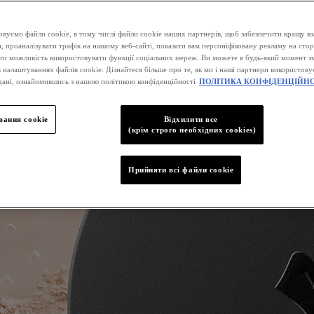
вуємо файли cookie, в тому числі файли cookie наших партнерів, щоб забезпечити кращу вз
, проаналізувати трафік на нашому веб-сайті, показати вам персоніфіковану рекламу на стор
ати можливість використовувати функції соціальних мереж. Ви можете в будь-який момент зм
 налаштуваннях файлів cookie. Дізнайтеся більше про те, як ми і наші партнери використову
дані, ознайомившись з нашою політикою конфіденційності
ПОЛІТИКА КОНФІДЕНЦІЙНО
ання cookie
Відхилити все
(крім строго необхідних cookies)
Прийняти всі файли сookie