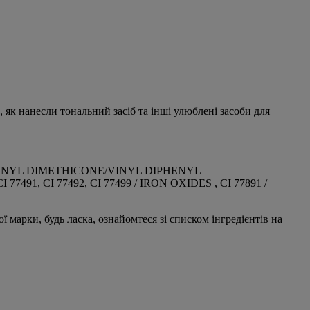
 як нанесли тональний засіб та інші улюблені засоби для
PHENYL DIMETHICONE/VINYL DIPHENYL
 CI 77492, CI 77499 / IRON OXIDES , CI 77891 /
марки, будь ласка, ознайомтеся зі списком інгредієнтів на