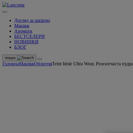
Догляд за шкірою
Макіяж
Аромати
БЕСТСЕЛЕРИ
НОВИНКИ
БЛОГ
пошук
Головна
Макіяж
Обличчя
Teint Idole Ultra Wear, Розсипчаста пудр