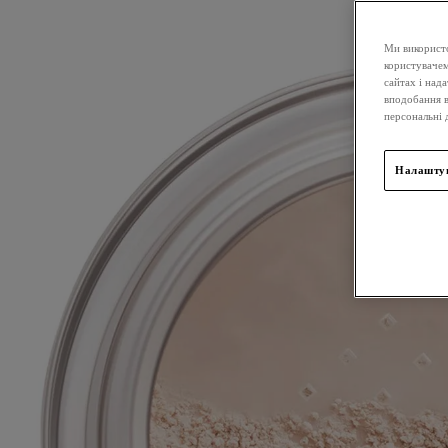
Ми використо
користувачем
сайтах і над
вподобання в
персональні 
Налаштув