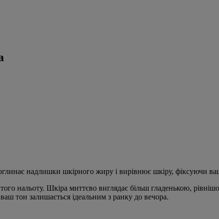
а
поглинає надлишки шкірного жиру і вирівнює шкіру, фіксуючи ваш
того нальоту. Шкіра миттєво виглядає більш гладенькою, рівнішо
 ваш тон залишається ідеальним з ранку до вечора.