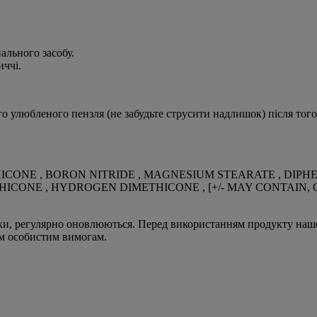
ального засобу.
иччі.
 улюбленого пензля (не забудьте струсити надлишок) після того,
THICONE , BORON NITRIDE , MAGNESIUM STEARATE , DI
 , HYDROGEN DIMETHICONE , [+/- MAY CONTAIN, CI 77491,
ки, регулярно оновлюються. Перед використанням продукту нашої 
им особистим вимогам.