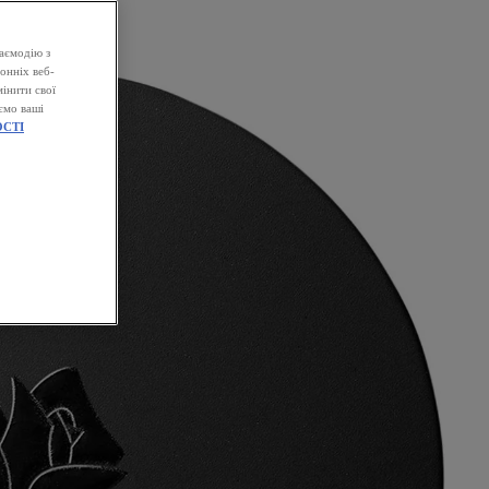
аємодію з
онніх веб-
інити свої
ємо ваші
СТІ