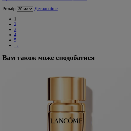
Розмір
Детальніше
1
2
3
4
5
→
Вам також може сподобатися