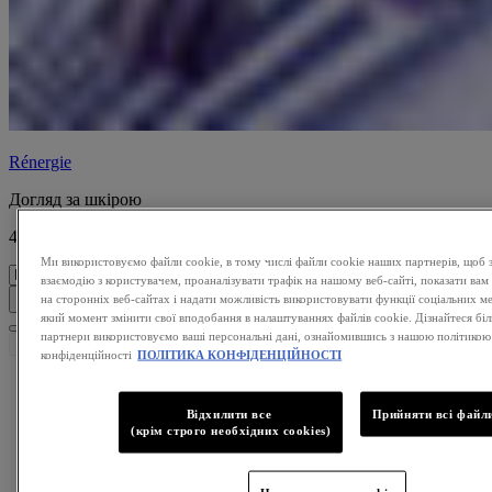
Rénergie
Догляд за шкірою
49 продуктів
Ми використовуємо файли cookie, в тому числі файли cookie наших партнерів, щоб 
взаємодію з користувачем, проаналізувати трафік на нашому веб-сайті, показати вам
на сторонніх веб-сайтах і надати можливість використовувати функції соціальних м
Фільтр
який момент змінити свої вподобання в налаштуваннях файлів cookie. Дізнайтеся біль
партнери використовуємо ваші персональні дані, ознайомившись з нашою політикою
Скасувати
конфіденційності
ПОЛІТИКА КОНФІДЕНЦІЙНОСТІ
Відхилити все
Прийняти всі файли
(крім строго необхідних cookies)