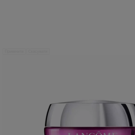
Примінити
Скасувати