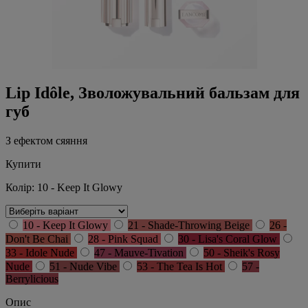
Lip Idôle, Зволожувальний бальзам для
губ
З ефектом сяяння
Купити
Колір:
10 - Keep It Glowy
10 - Keep It Glowy
21 - Shade-Throwing Beige
26 -
Don't Be Chai
28 - Pink Squad
30 - Lisa's Coral Glow
33 - Idole Nude
47 - Mauve-Tivation
50 - Sheik's Rosy
Nude
51 - Nude Vibe
53 - The Tea Is Hot
57 -
Berrylicious
Опис