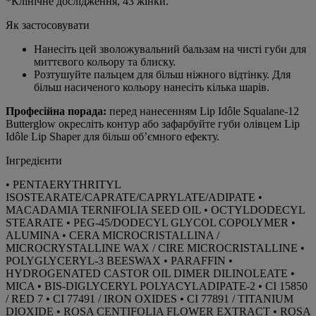
*Клінічне дослідження, 43 жінки.
Як застосовувати
Нанесіть цей зволожувальний бальзам на чисті губи для
миттєвого кольору та блиску.
Розтушуйте пальцем для більш ніжного відтінку. Для
більш насиченого кольору нанесіть кілька шарів.
Професійна порада:
перед нанесенням Lip Idôle Squalane-12
Butterglow окресліть контур або зафарбуйте губи олівцем Lip
Idôle Lip Shaper для більш об’ємного ефекту.
Інгредієнти
• PENTAERYTHRITYL
ISOSTEARATE/CAPRATE/CAPRYLATE/ADIPATE •
MACADAMIA TERNIFOLIA SEED OIL • OCTYLDODECYL
STEARATE • PEG-45/DODECYL GLYCOL COPOLYMER •
ALUMINA • CERA MICROCRISTALLINA /
MICROCRYSTALLINE WAX / CIRE MICROCRISTALLINE •
POLYGLYCERYL-3 BEESWAX • PARAFFIN •
HYDROGENATED CASTOR OIL DIMER DILINOLEATE •
MICA • BIS-DIGLYCERYL POLYACYLADIPATE-2 • CI 15850
/ RED 7 • CI 77491 / IRON OXIDES • CI 77891 / TITANIUM
DIOXIDE • ROSA CENTIFOLIA FLOWER EXTRACT • ROSA