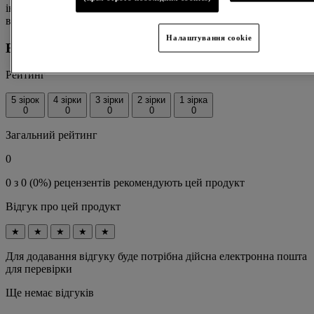
інгредієнтів на упаковці, щоб переконатися, що інгредієнти
відповідають вашим особистим вимогам.
Налаштування cookie
Відгуки
Рейтинг
5 зірок
4 зірки
3 зірки
2 зірки
1 зірка
0
0
0
0
0
Загальний рейтинг
0
0 з 0 (0%) рецензентів рекомендують цей продукт
Відгук про цей продукт
★
★
★
★
★
Для додавання відгуку буде потрібна дійсна електронна пошта
для перевірки
Ще немає відгуків