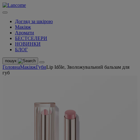
Догляд за шкірою
Макіяж
Аромати
БЕСТСЕЛЕРИ
НОВИНКИ
БЛОГ
пошук
Головна
Макіяж
Губи
Lip Idôle, Зволожувальний бальзам для
губ