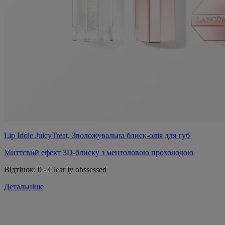
Lip Idôle JuicyTreat, Зволожувальна блиск-олія для губ
Миттєвий ефект 3D-блиску з ментоловою прохолодою
Відтінок:
0 - Clear ly obssessed
Детальніше