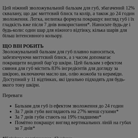
Цей ніжний зволожувальний бальзам для губ, збагачений 12%
сквалану, що дає миттєвий блиск та колір, а також до 24 годин
зволоження. Легка, нелипка формула покращує вигляд губ і їх
гладкість вже після 7 днів використання*. Наносьте будь-де і
будь-коли: один шар для ніжного відтінку, кілька шарів для
більш інтенсивного кольору.
ЩО ВІН РОБИТЬ
Зволожувальний бальзам для губ плавно наноситься,
забезпечуючи миттєвий блиск, а з часом допомагає
покращити водний бар’єр шкіри. Цей бальзам з ефектом
сяяння для губ містить 83% інгредієнтів для догляду за
шкірою, включаючи масло ши, олію жожоба та кераміди.
Доступний у 11 відтінках, які ідеально підходять для будь-
якого тону шкіри.
Переваги
Бальзам для губ із ефектом зволоження до 24 годин
За 7 днів губи виглядають на 27% менш сухими*
За 7 днів губи стають на 19% гладшими*
Помітно покращує вигляд вертикальних ліній на губах
за 7 днів*