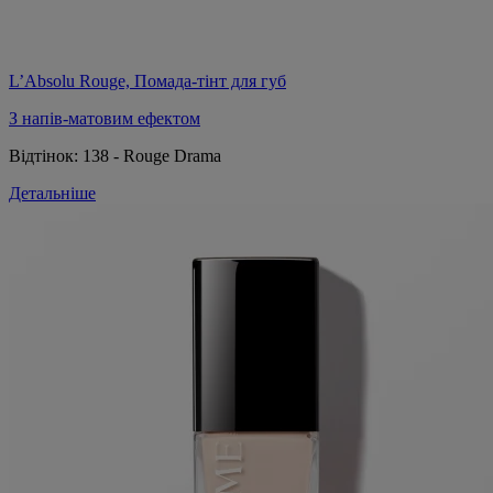
L’Absolu Rouge, Помада-тінт для губ
З напів-матовим ефектом
Відтінок:
138 - Rouge Drama
Детальніше