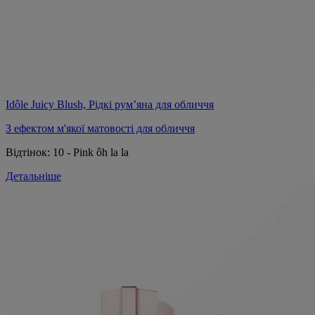
Idôle Juicy Blush, Рідкі рум’яна для обличчя
З ефектом м'якої матовості для обличчя
Відтінок:
10 - Pink ôh la la
Детальніше