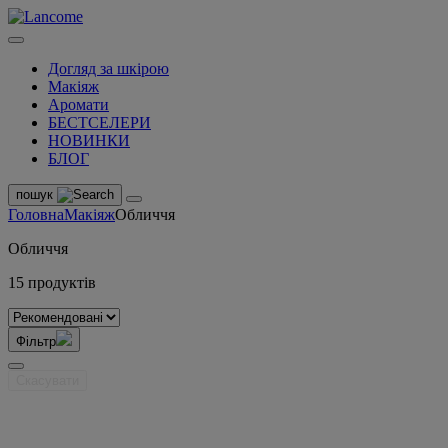
Догляд за шкірою
Макіяж
Аромати
БЕСТСЕЛЕРИ
НОВИНКИ
БЛОГ
пошук
Головна
Макіяж
Обличчя
Обличчя
15 продуктів
Фільтр
Скасувати