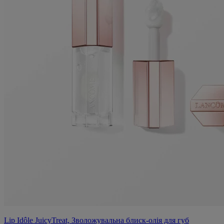
Lip Idôle JuicyTreat, Зволожувальна блиск-олія для губ