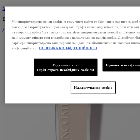
Миттєвий ефект 3D-блиску з ментоловою прохолодою
Відтінок:
0 - Clear ly obssessed
Ми використовуємо файли cookie, в тому числі файли cookie наших партнерів, щоб 
взаємодію з користувачем, проаналізувати трафік на нашому веб-сайті, показати вам
Детальніше
на сторонніх веб-сайтах і надати можливість використовувати функції соціальних м
який момент змінити свої вподобання в налаштуваннях файлів cookie. Дізнайтеся біль
партнери використовуємо ваші персональні дані, ознайомившись з нашою політикою
конфіденційності
ПОЛІТИКА КОНФІДЕНЦІЙНОСТІ
Відхилити все
Прийняти всі файли
(крім строго необхідних cookies)
Налаштування cookie