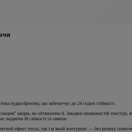
иччя
атова пудра-бронзер, що забезпечує до 24 годин стійкості.
нцем” шкіри, не обтяжуючи її. Завдяки шовковистій текстурі, як
час надаючи їй свіжості та сяяння.
легкий ефект тепла, так і м’який контуринг — без ризику помил