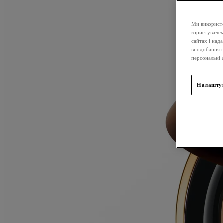
Ми використо
користувачем
сайтах і над
вподобання в
персональні 
Налаштув