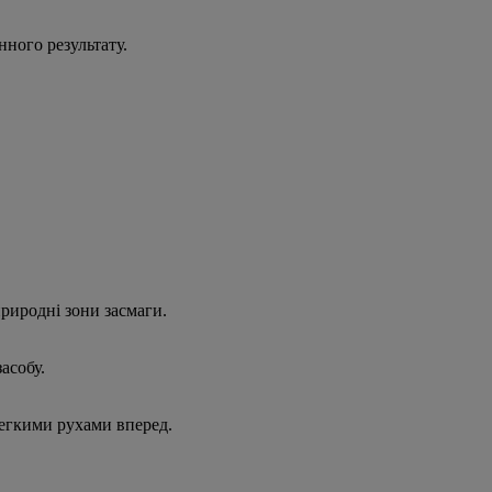
нного результату.
природні зони засмаги.
асобу.
легкими рухами вперед.