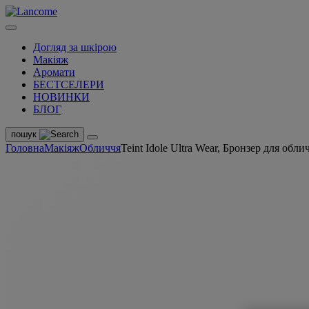
Догляд за шкірою
Макіяж
Аромати
БЕСТСЕЛЕРИ
НОВИНКИ
БЛОГ
пошук
Головна
Макіяж
Обличчя
Teint Idole Ultra Wear, Бронзер для обли