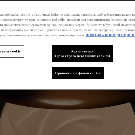
вуємо файли cookie, в тому числі файли cookie наших партнерів, щоб забезпечити кращу вз
, проаналізувати трафік на нашому веб-сайті, показати вам персоніфіковану рекламу на стор
ати можливість використовувати функції соціальних мереж. Ви можете в будь-який момент зм
 налаштуваннях файлів cookie. Дізнайтеся більше про те, як ми і наші партнери використову
дані, ознайомившись з нашою політикою конфіденційності
ПОЛІТИКА КОНФІДЕНЦІЙНО
ання cookie
Відхилити все
(крім строго необхідних cookies)
Прийняти всі файли сookie