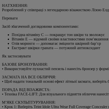
НАТХНЕННЯ:
Розроблений у співпраці з легендарною візажисткою Лізою Елдр
Переваги
Засіб збагачений доглядовими компонентами:
Похідна вітаміну C — покращує тон шкіри та зволожує
Вітамін E — відомий своїми властивостями пом’якшення
Олія моринги — допомагає зміцнити шкірний бар’єр
Екстракт шкірки граната — потужний антиоксидант
Як застосовувати
БАЗОВЕ БРОНЗУВАННЯ:
• Використовуйте пухнастий пензель і нанесіть бронзер у формі
ЗАСМАГА НА ВСЕ ОБЛИЧЧЯ:
• Щоб надати тональній основі ефект літньої засмаги, виберіть 
ПОРАДА ВІД ВІЗАЖИСТА:
• Техніка FACE-LIFT: Для візуального підняття обличчя нанесіт
М’ЯКЕ СКУЛЬПТУРУВАННЯ:
• Крок 1: Виберіть Teint Idole Ultra Wear Full Coverage Conceale