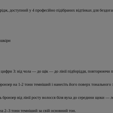
ідж, доступний у 4 професійно підібраних відтінках для бездога
 шкіри
 цифри 3: від чола — до щік — до лінії підборіддя, повторюючи 
бронзер на 1-2 тони темніший і нанесіть його поверх тонального з
ь бронзер від лінії росту волосся біля вуха до середини щоки — 
r на 2–3 тони темніший за свій основний тон.