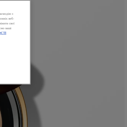
аємодію з
онніх веб-
інити свої
ємо ваші
СТІ