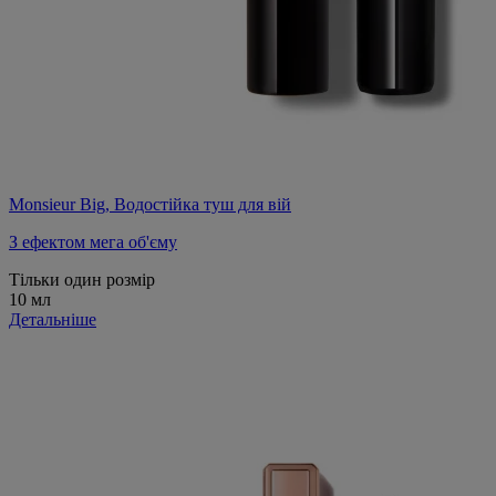
Monsieur Big, Водостійка туш для вій
З ефектом мега об'єму
Тільки один розмір
10 мл
Детальніше