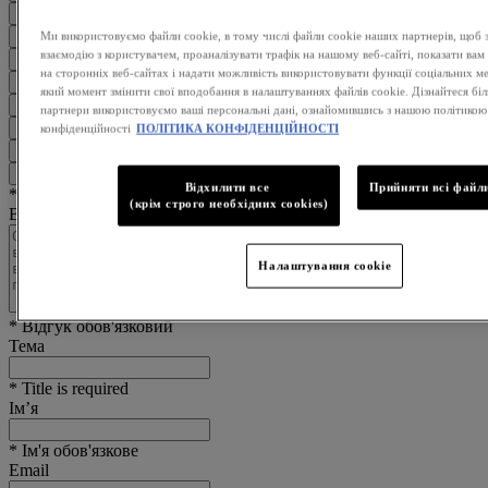
★
Ми використовуємо файли cookie, в тому числі файли cookie наших партнерів, щоб 
★
взаємодію з користувачем, проаналізувати трафік на нашому веб-сайті, показати вам
★
на сторонніх веб-сайтах і надати можливість використовувати функції соціальних м
★
який момент змінити свої вподобання в налаштуваннях файлів cookie. Дізнайтеся біль
★
партнери використовуємо ваші персональні дані, ознайомившись з нашою політикою
★
конфіденційності
ПОЛІТИКА КОНФІДЕНЦІЙНОСТІ
★
★
Відхилити все
Прийняти всі файли
* Потрібна оцінка
(крім строго необхідних cookies)
Ваш відгук
Налаштування cookie
* Відгук обов'язковий
Тема
* Title is required
Ім’я
* Ім'я обов'язкове
Email