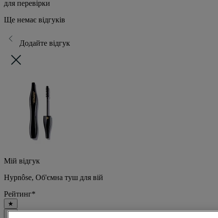
для перевірки
Ще немає відгуків
Додайте відгук
Мій відгук
Hypnôse, Об'ємна туш для вій
Рейтинг
*
★
★