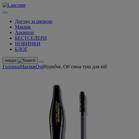
Догляд за шкірою
Макіяж
Аромати
БЕСТСЕЛЕРИ
НОВИНКИ
БЛОГ
пошук
Головна
Макіяж
Очі
Hypnôse, Об’ємна туш для вій