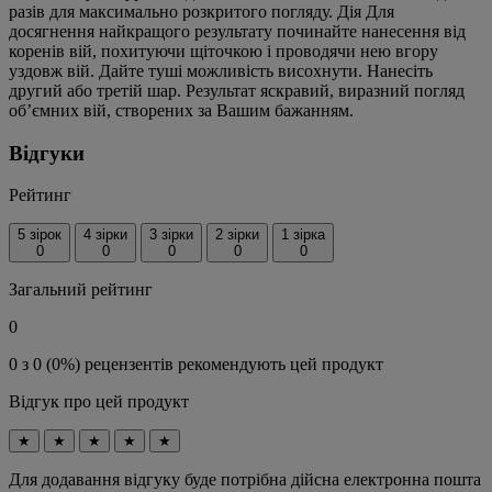
разів для максимально розкритого погляду. Дія Для
досягнення найкращого результату починайте нанесення від
коренів вій, похитуючи щіточкою і проводячи нею вгору
уздовж вій. Дайте туші можливість висохнути. Нанесіть
другий або третій шар. Результат яскравий, виразний погляд
об’ємних вій, створених за Вашим бажанням.
Відгуки
Рейтинг
5 зірок
4 зірки
3 зірки
2 зірки
1 зірка
0
0
0
0
0
Загальний рейтинг
0
0 з 0 (0%) рецензентів рекомендують цей продукт
Відгук про цей продукт
★
★
★
★
★
Для додавання відгуку буде потрібна дійсна електронна пошта