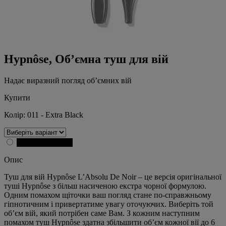
Hypnôse, Об’ємна туш для вій
Надає виразний погляд об’ємних вій
Купити
Колір:
011 - Extra Black
011 - Extra Black
Опис
Туш для вій Hypnôse L’Absolu De Noir – це версія оригінальної
туші Hypnôse з більш насиченою екстра чорної формулою.
Одним помахом щіточки ваш погляд стане по-справжньому
гіпнотичним і привертатиме увагу оточуючих. Виберіть той
об’єм вій, який потрібен саме Вам. З кожним наступним
помахом туш Hypnôse здатна збільшити об’єм кожної вії до 6