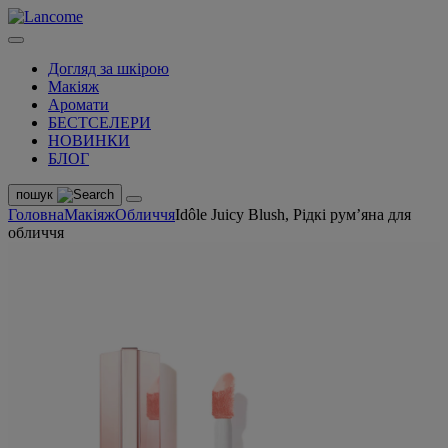
Догляд за шкірою
Макіяж
Аромати
БЕСТСЕЛЕРИ
НОВИНКИ
БЛОГ
пошук
Головна
Макіяж
Обличчя
Idôle Juicy Blush, Рідкі рум’яна для
обличчя