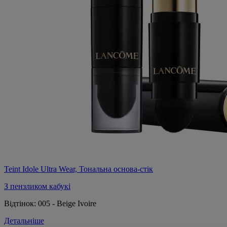
Teint Idole Ultra Wear, Тональна основа-стік
З пензликом кабукі
Відтінок:
005 - Beige Ivoire
Детальніше