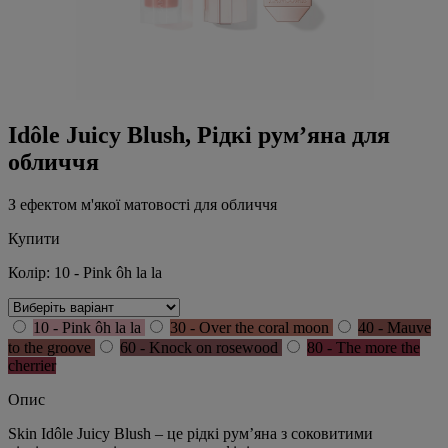
Idôle Juicy Blush, Рідкі рум’яна для
обличчя
З ефектом м'якої матовості для обличчя
Купити
Колір:
10 - Pink ôh la la
10 - Pink ôh la la
30 - Over the coral moon
40 - Mauve
to the groove
60 - Knock on rosewood
80 - The more the
cherrier
Опис
Skin Idôle Juicy Blush – це рідкі рум’яна з соковитими