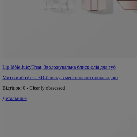
Lip Idôle JuicyTreat, Зволожувальна блиск-олія для губ
Миттєвий ефект 3D-блиску з ментоловою прохолодою
Відтінок:
0 - Clear ly obssessed
Детальніше