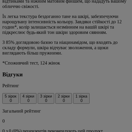
відтінками та ніжним матовим фінішем, що нададуть вашому
обличчю свіжості.
Їх легка текстура бездоганно тане на шкірі, забезпечуючи
нарощувану інтенсивність кольору. Завдяки стійкості до 12
годин*, колір залишається незмінним на вашій шкірі та
підкреслює будь-який тон шкіри здоровим сяянням.
З 85% доглядовою базою та ніацинамідом, що входять до
складу формули, шкіра відчуває зволоження, а щоки
виглядають більш пружними.
*Споживчий тест, 124 жінок
Відгуки
Рейтинг
5 зірок
4 зірки
3 зірки
2 зірки
1 зірка
0
0
0
0
0
Загальний рейтинг
0
0 з 0 (0%) рецензентів рекомендують цей продукт