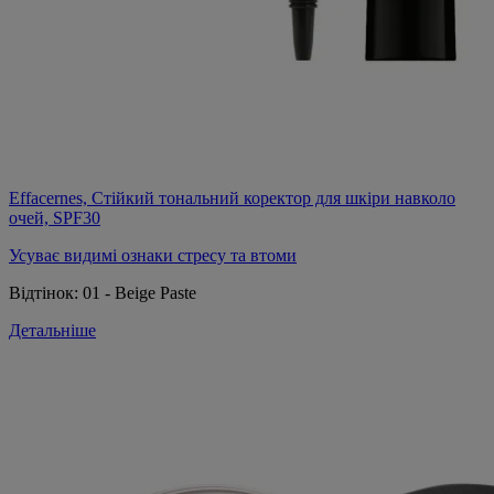
Effacernes, Стійкий тональний коректор для шкіри навколо
очей, SPF30
Усуває видимі ознаки стресу та втоми
Відтінок:
01 - Beige Paste
Детальніше