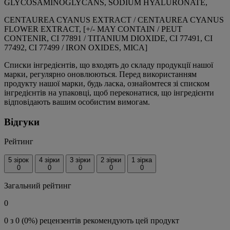
GLYCOSAMINOGLYCANS, SODIUM HYALURONATE,
CENTAUREA CYANUS EXTRACT / CENTAUREA CYANUS
FLOWER EXTRACT, [+/- MAY CONTAIN / PEUT
CONTENIR, CI 77891 / TITANIUM DIOXIDE, CI 77491, CI
77492, CI 77499 / IRON OXIDES, MICA]
Списки інгредієнтів, що входять до складу продукції нашої
марки, регулярно оновлюються. Перед використанням
продукту нашої марки, будь ласка, ознайомтеся зі списком
інгредієнтів на упаковці, щоб переконатися, що інгредієнти
відповідають вашим особистим вимогам.
Відгуки
Рейтинг
5 зірок
4 зірки
3 зірки
2 зірки
1 зірка
0
0
0
0
0
Загальний рейтинг
0
0 з 0 (0%) рецензентів рекомендують цей продукт