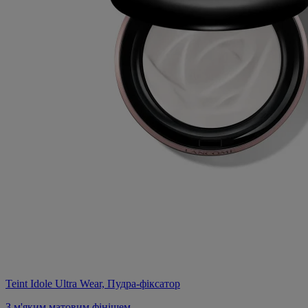
Teint Idole Ultra Wear, Пудра-фіксатор
З м'яким матовим фінішем