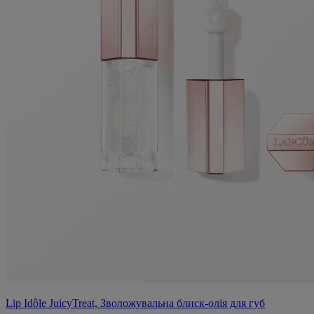
Lip Idôle JuicyTreat, Зволожувальна блиск-олія для губ