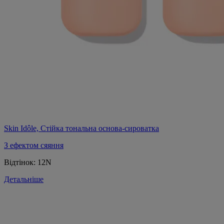
Skin Idôle, Стійка тональна основа-сироватка
З ефектом сяяння
Відтінок:
12N
Детальніше