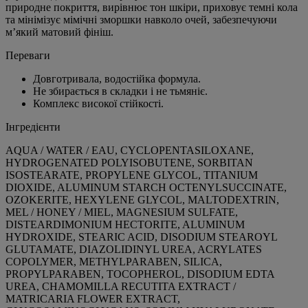
природне покриття, вирівнює тон шкіри, приховує темні кола
та мінімізує мімічні зморшки навколо очей, забезпечуючи
м’який матовий фініш.
Переваги
Довготривала, водостійка формула.
Не збирається в складки і не тьмяніє.
Комплекс високої стійкості.
Інгредієнти
AQUA / WATER / EAU, CYCLOPENTASILOXANE,
HYDROGENATED POLYISOBUTENE, SORBITAN
ISOSTEARATE, PROPYLENE GLYCOL, TITANIUM
DIOXIDE, ALUMINUM STARCH OCTENYLSUCCINATE,
OZOKERITE, HEXYLENE GLYCOL, MALTODEXTRIN,
MEL / HONEY / MIEL, MAGNESIUM SULFATE,
DISTEARDIMONIUM HECTORITE, ALUMINUM
HYDROXIDE, STEARIC ACID, DISODIUM STEAROYL
GLUTAMATE, DIAZOLIDINYL UREA, ACRYLATES
COPOLYMER, METHYLPARABEN, SILICA,
PROPYLPARABEN, TOCOPHEROL, DISODIUM EDTA
UREA, CHAMOMILLA RECUTITA EXTRACT /
MATRICARIA FLOWER EXTRACT,