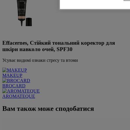
Effacernes, Стійкий тональний коректор для
шкіри навколо очей, SPF30
Усуває видимі ознаки стресу та втоми
MAKEUP
BROCARD
AROMATEQUE
Вам також може сподобатися