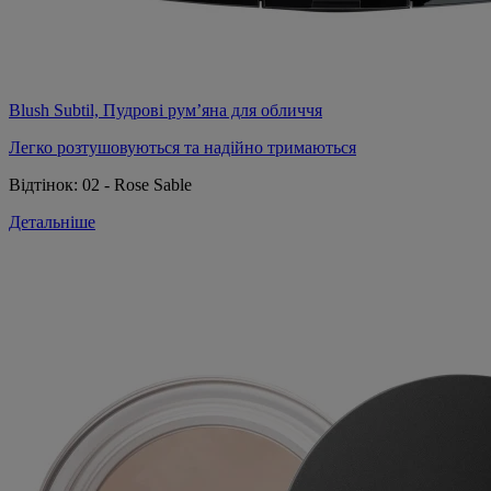
Blush Subtil, Пудрові рум’яна для обличчя
Легко розтушовуються та надійно тримаються
Відтінок:
02 - Rose Sable
Детальніше