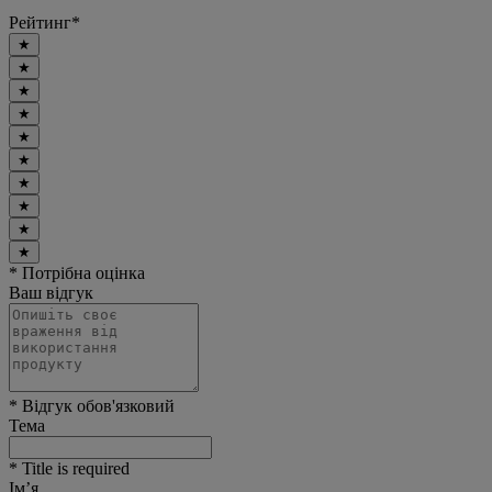
Рейтинг
*
★
★
★
★
★
★
★
★
★
★
* Потрібна оцінка
Ваш відгук
* Відгук обов'язковий
Тема
* Title is required
Ім’я