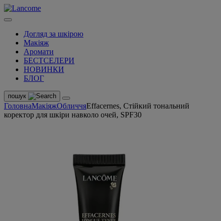
Догляд за шкірою
Макіяж
Аромати
БЕСТСЕЛЕРИ
НОВИНКИ
БЛОГ
пошук
Головна
Макіяж
Обличчя
Effacernes, Стійкий тональний
коректор для шкіри навколо очей, SPF30