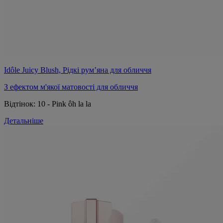
Idôle Juicy Blush, Рідкі рум’яна для обличчя
З ефектом м'якої матовості для обличчя
Відтінок:
10 - Pink ôh la la
Детальніше