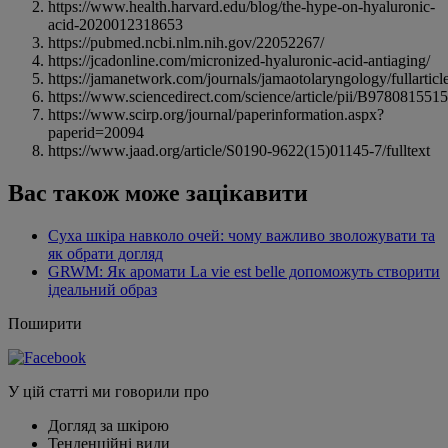
https://www.health.harvard.edu/blog/the-hype-on-hyaluronic-
acid-2020012318653
https://pubmed.ncbi.nlm.nih.gov/22052267/
https://jcadonline.com/micronized-hyaluronic-acid-antiaging/
https://jamanetwork.com/journals/jamaotolaryngology/fullartic
https://www.sciencedirect.com/science/article/pii/B97808155
https://www.scirp.org/journal/paperinformation.aspx?
paperid=20094
https://www.jaad.org/article/S0190-9622(15)01145-7/fulltext
Вас також може зацікавити
Суха шкіра навколо очей: чому важливо зволожувати та
як обрати догляд
GRWM: Як аромати La vie est belle допоможуть створити
ідеальний образ
Поширити
У цій статті ми говорили про
Догляд за шкірою
Тенденційні види