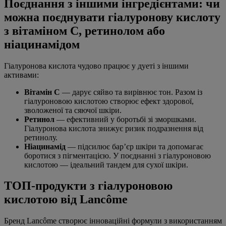
Поєднання з іншими інгредієнтами: чи
можна поєднувати гіалуронову кислоту
з вітаміном С, ретинолом або
ніацинамідом
Гіалуронова кислота чудово працює у дуеті з іншими
активами:
Вітамін С
— дарує сяйво та вирівнює тон. Разом із
гіалуроновою кислотою створює ефект здорової,
зволоженої та сяючої шкіри.
Ретинол
— ефективний у боротьбі зі зморшками.
Гіалуронова кислота знижує ризик подразнення від
ретинолу.
Ніацинамід
— підсилює бар’єр шкіри та допомагає
боротися з пігментацією. У поєднанні з гіалуроновою
кислотою — ідеальний тандем для сухої шкіри.
ТОП-продукти з гіалуроновою
кислотою від Lancôme
Бренд Lancôme створює інноваційні формули з використанням