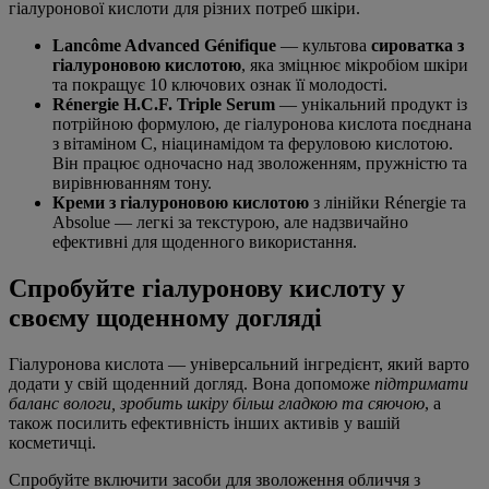
гіалуронової кислоти для різних потреб шкіри.
Lancôme Advanced Génifique
— культова
сироватка з
гіалуроновою кислотою
, яка зміцнює мікробіом шкіри
та покращує 10 ключових ознак її молодості.
Rénergie H.C.F. Triple Serum
— унікальний продукт із
потрійною формулою, де гіалуронова кислота поєднана
з вітаміном С, ніацинамідом та феруловою кислотою.
Він працює одночасно над зволоженням, пружністю та
вирівнюванням тону.
Креми з гіалуроновою кислотою
з лінійки Rénergie та
Absolue — легкі за текстурою, але надзвичайно
ефективні для щоденного використання.
Спробуйте гіалуронову кислоту у
своєму щоденному догляді
Гіалуронова кислота — універсальний інгредієнт, який варто
додати у свій щоденний догляд. Вона допоможе
підтримати
баланс вологи, зробить шкіру більш гладкою та сяючою
, а
також посилить ефективність інших активів у вашій
косметичці.
Спробуйте включити засоби для зволоження обличчя з