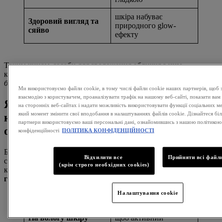
шкіра набуває
Здоровий вигляд та
природного glow-
сяйво
ефекту
Таким чином, засоби для зволоження обличчя з цим
компонентом
допомагають не лише при сухості, а й у
боротьбі з ознаками старіння.
Ми використовуємо файли cookie, в тому числі файли cookie наших партнерів, щоб 
взаємодію з користувачем, проаналізувати трафік на нашому веб-сайті, показати вам
Як використовувати гіалуронову
на сторонніх веб-сайтах і надати можливість використовувати функції соціальних м
який момент змінити свої вподобання в налаштуваннях файлів cookie. Дізнайтеся біль
кислоту для обличчя: етапи догляду,
партнери використовуємо ваші персональні дані, ознайомившись з нашою політикою
оптимальний час
конфіденційності
ПОЛІТИКА КОНФІДЕНЦІЙНОСТІ
Багато хто знає, що гіалуронова кислота потрібна, але
Відхилити все
Прийняти всі файли
стикається із нерозумінням як використовувати гіалуронову
(крім строго необхідних cookies)
кислоту для обличчя правильно.
Розбираємось разом –
гіалуронову кислоту наносимо:
Налаштування cookie
Наносьте сироватку
після тонера або міста,
На вологу шкіру
щоб активний