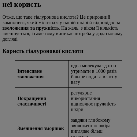
неї користь
Отже, що таке гіалуронова кислота? Це природний
компонент, який міститься у нашій шкірі й відповідає за
зволоження та пружність
. На жаль, з віком її кількість
зменшується, і саме тому виникає потреба у додатковому
догляді.
Користь гіалуронової кислоти
одна молекула здатна
Інтенсивне
утримати в 1000 разів
зволоження
більше води за власну
вагу
регулярне
Покращення
використання
еластичності
відновлює пружність
шкіри
завдяки глибокому
зволоженню шкіра
Зменшення зморшок
виглядає більш
гладкою