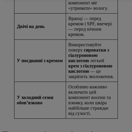
компонент міг
«утримати» вологу.
Вранці — перед
кремом і SPF, ввечері
Двічі на день
— перед нічним
кремом.
Використовуйте
поверх
сироватки з
гіалуроновою
У поєднанні з кремом
кислотою
легкий
крем з гіалуроновою
кислотою
— це
закріпить зволоження.
Особливо важливо
включати цей
У холодний сезон
компонент восени та
обовʼязково
взимку, коли шкіра
найбільше страждає
від сухості.