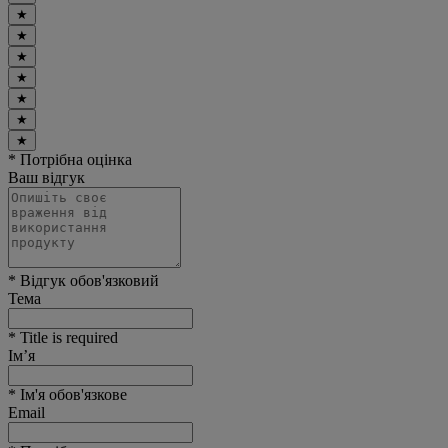
★
★
★
★
★
★
★
* Потрібна оцінка
Ваш відгук
* Відгук обов'язковий
Тема
* Title is required
Ім’я
* Ім'я обов'язкове
Email