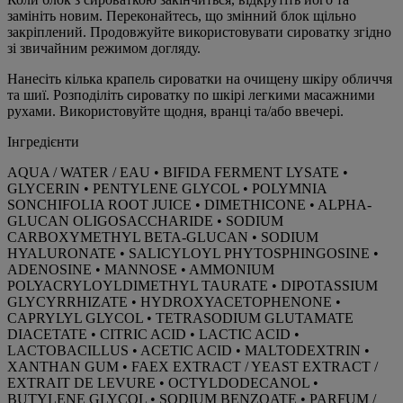
замініть новим. Переконайтесь, що змінний блок щільно
закріплений. Продовжуйте використовувати сироватку згідно
зі звичайним режимом догляду.
Нанесіть кілька крапель сироватки на очищену шкіру обличчя
та шиї. Розподіліть сироватку по шкірі легкими масажними
рухами. Використовуйте щодня, вранці та/або ввечері.
Інгредієнти
AQUA / WATER / EAU • BIFIDA FERMENT LYSATE •
GLYCERIN • PENTYLENE GLYCOL • POLYMNIA
SONCHIFOLIA ROOT JUICE • DIMETHICONE • ALPHA-
GLUCAN OLIGOSACCHARIDE • SODIUM
CARBOXYMETHYL BETA-GLUCAN • SODIUM
HYALURONATE • SALICYLOYL PHYTOSPHINGOSINE •
ADENOSINE • MANNOSE • AMMONIUM
POLYACRYLOYLDIMETHYL TAURATE • DIPOTASSIUM
GLYCYRRHIZATE • HYDROXYACETOPHENONE •
CAPRYLYL GLYCOL • TETRASODIUM GLUTAMATE
DIACETATE • CITRIC ACID • LACTIC ACID •
LACTOBACILLUS • ACETIC ACID • MALTODEXTRIN •
XANTHAN GUM • FAEX EXTRACT / YEAST EXTRACT /
EXTRAIT DE LEVURE • OCTYLDODECANOL •
BUTYLENE GLYCOL • SODIUM BENZOATE • PARFUM /