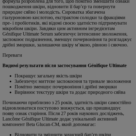
формула розроблена для того, щоб помітно зменшити ознаки
пошкодження шкіри, відновити її бар’єр та повернути
природне сяйво і молодість.
Сироватка збагачена
гіалуроновою кислотою, екстрактом солодки та фракціями
пре- і пробіотиків, які відомі своєю здатністю підтримувати
мікробіом шкіри.
Завдяки цим активним інгредієнтам
Génifique Ultimate Serum забезпечує інтенсивне зволоження,
заспокоює подразнення, зменшує почервоніння та розгладжує
дрібні зморшки, залишаючи шкіру м’якою, рівною і сяючою.
Переваги
Видимі результати після застосування Génifique Ultimate
Покращує загальну якість шкіри
Забезпечує миттєве заспокоєння та тривале зволоження
Помітно зменшує почервоніння і дрібні зморшки
Вирівнює текстуру шкіри та додає природного сяйва
Починаючи приблизно з 25 років, здатність шкіри самостійно
відновлюватися поступово знижується, що пришвидшує
появу ознак старіння.
Після 27 років наукових досліджень,
Lancôme Génifique Ultimate додає унікальний активний
компонент Beta Glucan-CM, який допомагає:
Відновити та зміцнити захисний бар’єр шкіри