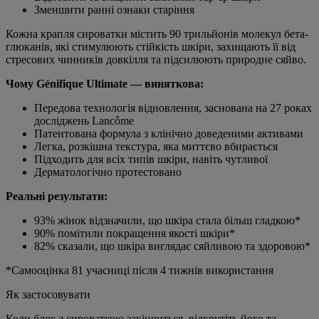
Зменшити ранні ознаки старіння
Кожна крапля сироватки містить 90 трильйонів молекул бета-
глюканів, які стимулюють стійкість шкіри, захищають її від
стресових чинників довкілля та підсилюють природне сяйво.
Чому Génifique Ultimate — виняткова:
Передова технологія відновлення, заснована на 27 роках
досліджень Lancôme
Патентована формула з клінічно доведеними активами
Легка, розкішна текстура, яка миттєво вбирається
Підходить для всіх типів шкіри, навіть чутливої
Дерматологічно протестовано
Реальні результати:
93% жінок відзначили, що шкіра стала більш гладкою*
90% помітили покращення якості шкіри*
82% сказали, що шкіра виглядає сяйливою та здоровою*
*Самооцінка 81 учасниці після 4 тижнів використання
Як застосовувати
Коли блок з сироваткою закінчиться, відкрутіть його та