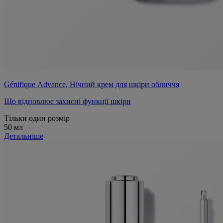
Génifique Advance, Нічний крем для шкіри обличчя
Що відновлює захисні функції шкіри
Тільки один розмір
50 мл
Детальніше