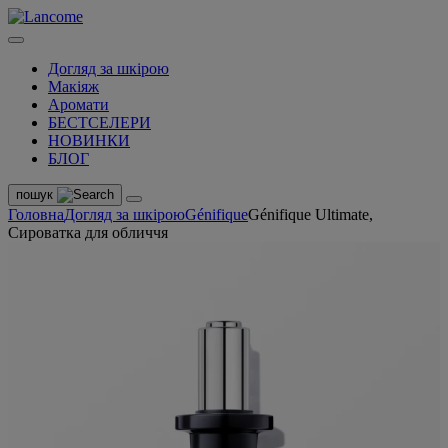
Догляд за шкірою
Макіяж
Аромати
БЕСТСЕЛЕРИ
НОВИНКИ
БЛОГ
пошук
Головна
Догляд за шкірою
Génifique
Génifique Ultimate,
Сироватка для обличчя