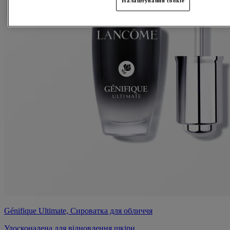
Налаштування cookie
Génifique Ultimate, Сироватка для обличчя
Удосконалена для відновлення шкіри