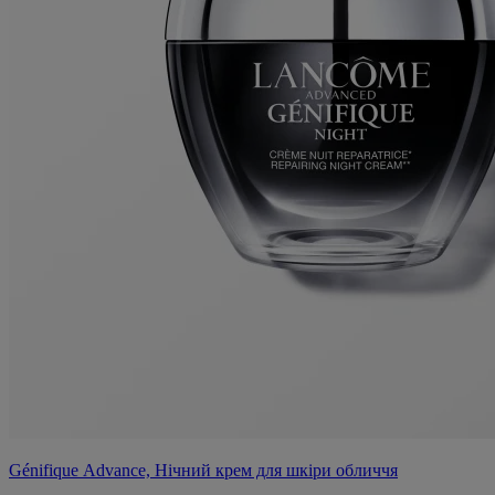
Génifique Advance, Нічний крем для шкіри обличчя