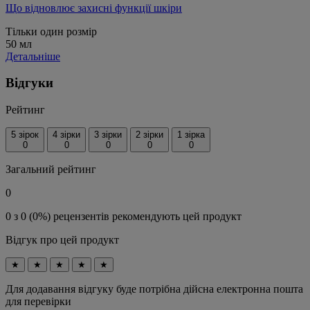
Що відновлює захисні функції шкіри
Тільки один розмір
50 мл
Детальніше
Відгуки
Рейтинг
5 зірок
4 зірки
3 зірки
2 зірки
1 зірка
0
0
0
0
0
Загальний рейтинг
0
0 з 0 (0%) рецензентів рекомендують цей продукт
Відгук про цей продукт
★
★
★
★
★
Для додавання відгуку буде потрібна дійсна електронна пошта
для перевірки