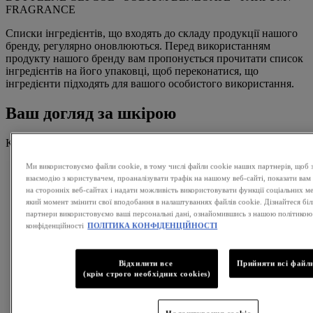
FRAGRANCE
Списки інгредієнтів, що входять до складу продукції нашого
бренду, регулярно оновлюються. Перед використанням
продукту нашого бренду вам пропонується прочитати список
інгредієнтів на його упаковці, щоб переконатися, що
інгредієнти підходять для вашого особистого використання.
Ваш догляд за шкірою
Крок 1: Сироватка
Ми використовуємо файли cookie, в тому числі файли cookie наших партнерів, щоб 
взаємодію з користувачем, проаналізувати трафік на нашому веб-сайті, показати вам
на сторонніх веб-сайтах і надати можливість використовувати функції соціальних м
який момент змінити свої вподобання в налаштуваннях файлів cookie. Дізнайтеся біль
партнери використовуємо ваші персональні дані, ознайомившись з нашою політикою
конфіденційності
ПОЛІТИКА КОНФІДЕНЦІЙНОСТІ
Відхилити все
Прийняти всі файли
(крім строго необхідних cookies)