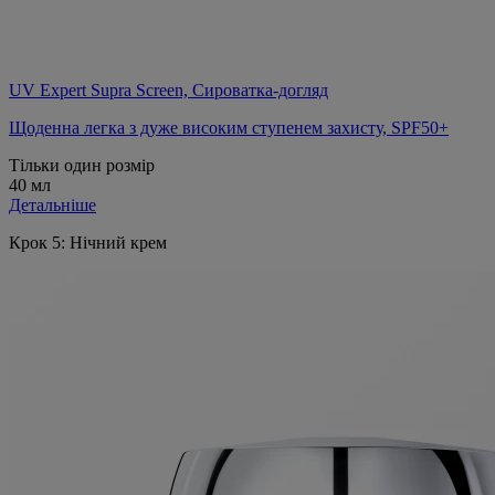
UV Expert Supra Screen, Сироватка-догляд
Щоденна легка з дуже високим ступенем захисту, SPF50+
Тільки один розмір
40 мл
Детальніше
Крок 5: Нічний крем