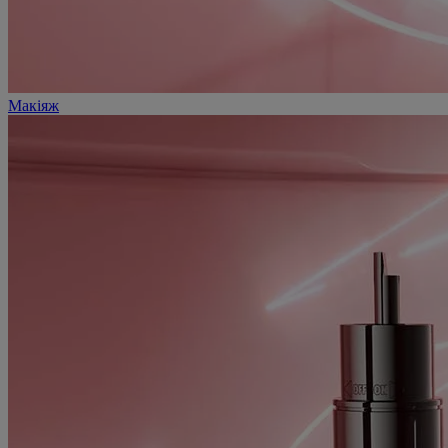
Макіяж