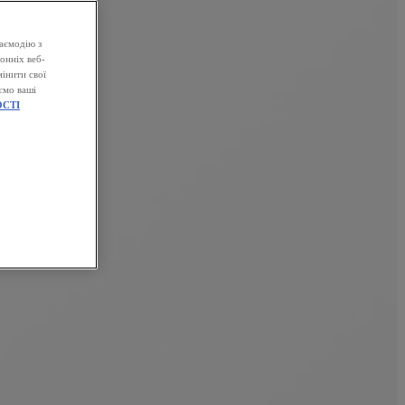
аємодію з
онніх веб-
інити свої
ємо ваші
СТІ