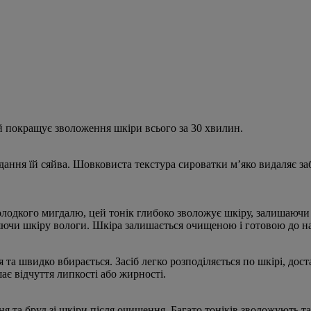
й покращує зволоження шкіри всього за 30 хвилин.
ання їй сяйва. Шовковиста текстура сироватки м’яко видаляє заб
олодкого мигдалю, цей тонік глибоко зволожує шкіру, залишаючи
ючи шкіру вологи. Шкіра залишається очищеною і готовою до нан
я та швидко вбирається. Засіб легко розподіляється по шкірі, д
шає відчуття липкості або жирності.
я та бруд зі шкіри після очищення. Багато тоніків зволожують т