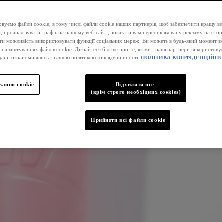
вуємо файли cookie, в тому числі файли cookie наших партнерів, щоб забезпечити кращу вз
, проаналізувати трафік на нашому веб-сайті, показати вам персоніфіковану рекламу на стор
ати можливість використовувати функції соціальних мереж. Ви можете в будь-який момент зм
 налаштуваннях файлів cookie. Дізнайтеся більше про те, як ми і наші партнери використову
дані, ознайомившись з нашою політикою конфіденційності
ПОЛІТИКА КОНФІДЕНЦІЙНО
ання cookie
Відхилити все
(крім строго необхідних cookies)
Прийняти всі файли сookie