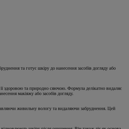
руднення та готує шкіру до нанесення засобів догляду або
 її здоровою та природно сяючою. Формула делікатно видаляє
есення макіяжу або засобів догляду.
оставляючи живильну вологу та видаляючи забруднення. Цей
а відновлюють шкіру після очищення. Він також діє як основа