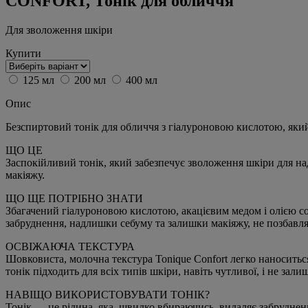
CONFORT, Тонік для обличчя
Для зволоження шкіри
Купити
125 мл
200 мл
400 мл
Опис
Безспиртовий тонік для обличчя з гіалуроновою кислотою, яки
ЩО ЦЕ
Заспокійливий тонік, який забезпечує зволоження шкіри для над
макіяжу.
ЩО ЩЕ ПОТРІБНО ЗНАТИ
Збагачений гіалуроновою кислотою, акацієвим медом і олією с
забруднення, надлишки себуму та залишки макіяжу, не позбавля
ОСВІЖАЮЧА ТЕКСТУРА
Шовковиста, молочна текстура Tonique Confort легко наноситьс
тонік підходить для всіх типів шкіри, навіть чутливої, і не зали
НАВІЩО ВИКОРИСТОВУВАТИ ТОНІК?
Тонік — це рідина, яка, швидко вбираючись, видаляє забрудненн