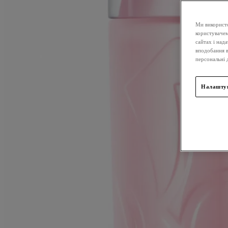
Ми використо
користувачем
сайтах і над
вподобання в
персональні 
Налаштув