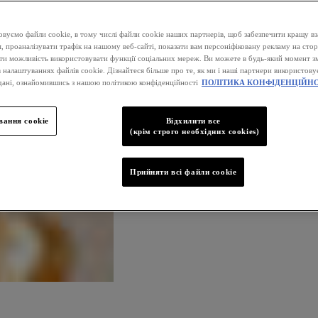
вуємо файли cookie, в тому числі файли cookie наших партнерів, щоб забезпечити кращу вз
, проаналізувати трафік на нашому веб-сайті, показати вам персоніфіковану рекламу на стор
ати можливість використовувати функції соціальних мереж. Ви можете в будь-який момент зм
 налаштуваннях файлів cookie. Дізнайтеся більше про те, як ми і наші партнери використову
дані, ознайомившись з нашою політикою конфіденційності
ПОЛІТИКА КОНФІДЕНЦІЙНО
ання cookie
Відхилити все
(крім строго необхідних cookies)
Прийняти всі файли сookie