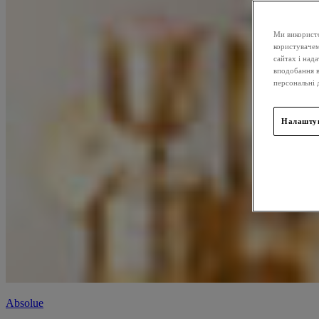
Ми використо
користувачем
сайтах і над
вподобання в
персональні 
Налаштув
Absolue