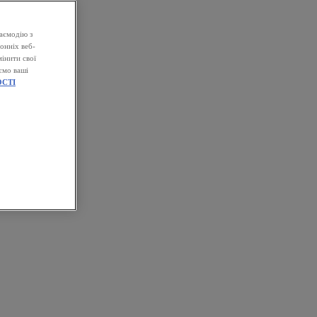
аємодію з
онніх веб-
інити свої
ємо ваші
СТІ