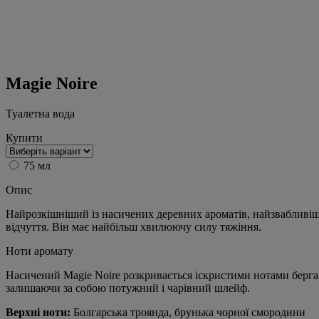
Magie Noire
Туалетна вода
Купити
75 мл
Опис
Найрозкішніший із насичених деревних ароматів, найзвабливіший
відчуття. Він має найбільш хвилюючу силу тяжіння.
Ноти аромату
Насичений Magie Noire розкривається іскристими нотами бергам
залишаючи за собою потужний і чарівний шлейф.
Верхні ноти:
Болгарська троянда, брунька чорної смородини