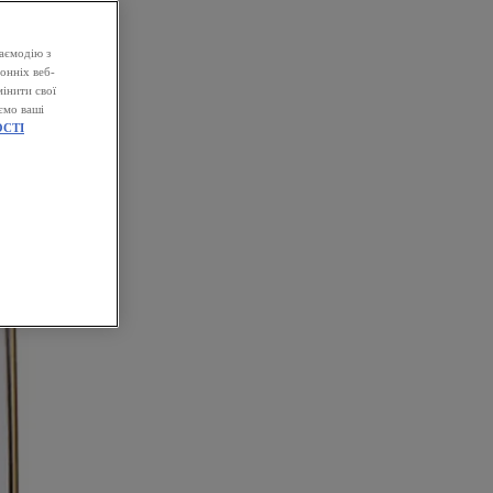
аємодію з
онніх веб-
інити свої
ємо ваші
СТІ