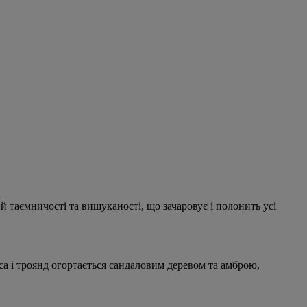
й таємничості та вишуканості, що зачаровує і полонить усі
са і троянд огортається сандаловим деревом та амброю,