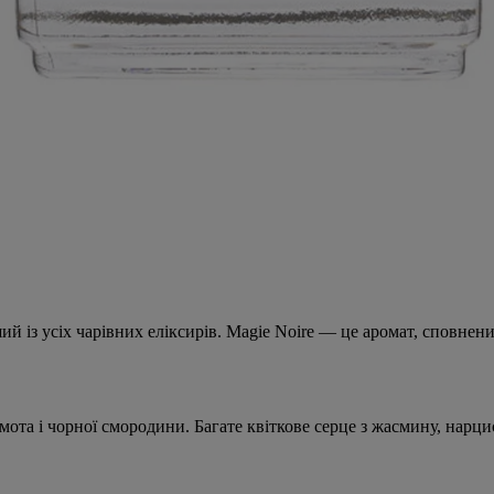
 із усіх чарівних еліксирів. Magie Noire — це аромат, сповнени
ота і чорної смородини. Багате квіткове серце з жасмину, нарци