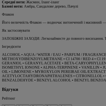
Середні ноти:
Жасмин, Іланг-іланг
Базові ноти:
Амбра, Сандалове дерево, Пачулі
Флакон
Його величність Флакон — водночас витончений і масивний — 
Як застосовувати
ЗАПОБІЖНІ ЗАХОДИ: Легкозаймисте до повного висихання. Три
Інгредієнти
ALCOHOL • AQUA / WATER / EAU • PARFUM / FRAGRAN
METHOXYDIBENZOYLMETHANE • CI 14700 / RED 4 • CI 191
GERANIOL • GERANYL ACETATE • BETA-CARYOPHYLLENE
ISOMETHYL IONONE • ALPHA-TERPINENE • VANILLIN •
OIL • LIMONENE • MYROXYLON PEREIRAE OIL/EXTRACT
ACETYLOCTAHYDRONAPHTHALENES • CITRONELLOL • CIT
BENZALDEHYDE • BENZYL ALCOHOL • BENZYL BENZOAT
Відгуки
Рейтинг