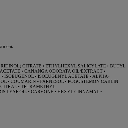
 в очі.
RIDINOL) CITRATE • ETHYLHEXYL SALICYLATE • BUTYL
LYL ACETATE • CANANGA ODORATA OIL/EXTRACT •
• ISOEUGENOL • ISOEUGENYL ACETATE • ALPHA-
NOL • COUMARIN • FARNESOL • POGOSTEMON CABLIN
 CITRAL • TETRAMETHYL
S LEAF OIL • CARVONE • HEXYL CINNAMAL •