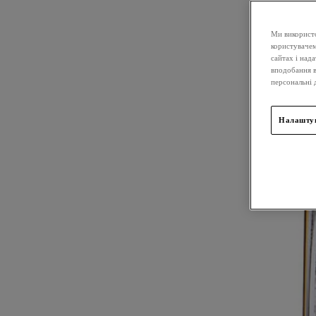
Ми використо
користувачем
сайтах і над
вподобання в
персональні 
Налаштув