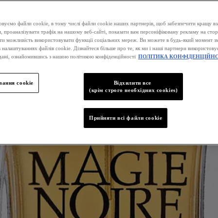
вуємо файли cookie, в тому числі файли cookie наших партнерів, щоб забезпечити кращу вз
, проаналізувати трафік на нашому веб-сайті, показати вам персоніфіковану рекламу на стор
ати можливість використовувати функції соціальних мереж. Ви можете в будь-який момент зм
 налаштуваннях файлів cookie. Дізнайтеся більше про те, як ми і наші партнери використову
дані, ознайомившись з нашою політикою конфіденційності
ПОЛІТИКА КОНФІДЕНЦІЙНО
ання cookie
Відхилити все
(крім строго необхідних cookies)
Прийняти всі файли сookie