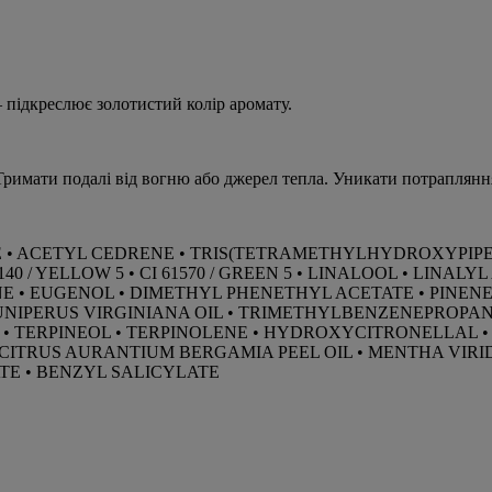
підкреслює золотистий колір аромату.
мати подалі від вогню або джерел тепла. Уникати потрапляння
CE • ACETYL CEDRENE • TRIS(TETRAMETHYLHYDROXYPIPE
40 / YELLOW 5 • CI 61570 / GREEN 5 • LINALOOL • LINA
 • EUGENOL • DIMETHYL PHENETHYL ACETATE • PINENE 
 JUNIPERUS VIRGINIANA OIL • TRIMETHYLBENZENEPROPA
 • TERPINEOL • TERPINOLENE • HYDROXYCITRONELLAL •
RUS AURANTIUM BERGAMIA PEEL OIL • MENTHA VIRIDI
E • BENZYL SALICYLATE