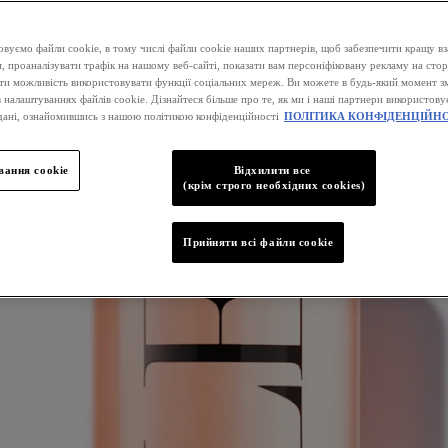
вуємо файли cookie, в тому числі файли cookie наших партнерів, щоб забезпечити кращу вз
, проаналізувати трафік на нашому веб-сайті, показати вам персоніфіковану рекламу на стор
ати можливість використовувати функції соціальних мереж. Ви можете в будь-який момент зм
 налаштуваннях файлів cookie. Дізнайтеся більше про те, як ми і наші партнери використову
дані, ознайомившись з нашою політикою конфіденційності
ПОЛІТИКА КОНФІДЕНЦІЙНО
ання cookie
Відхилити все
(крім строго необхідних cookies)
Прийняти всі файли сookie