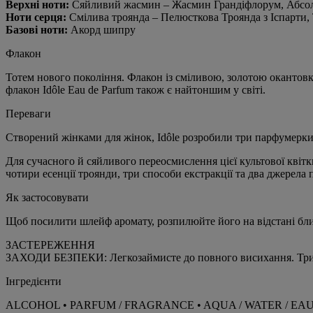
Верхні ноти:
Сяйливий жасмин – Жасмин Грандіфлорум, Абсо
Ноти серця:
Смілива троянда – Пелюсткова Троянда з Іспарти,
Базові ноти:
Акорд шипру
Флакон
Тотем нового покоління. Флакон із сміливою, золотою окантов
флакон Idôle Eau de Parfum також є найтоншим у світі.
Переваги
Створений жінками для жінок, Idôle розробили три парфумерки 
Для сучасного й сяйливого переосмислення цієї культової квіт
чотири есенції троянди, три способи екстракції та два джерела
Як застосовувати
Щоб посилити шлейф аромату, розпилюйте його на відстані близь
ЗАСТЕРЕЖЕННЯ
ЗАХОДИ БЕЗПЕКИ: Легкозаймисте до повного висихання. Тримат
Інгредієнти
ALCOHOL • PARFUM / FRAGRANCE • AQUA / WATER / 