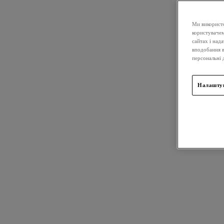
Ми використо
користувачем
сайтах і над
вподобання в
персональні 
Налаштув