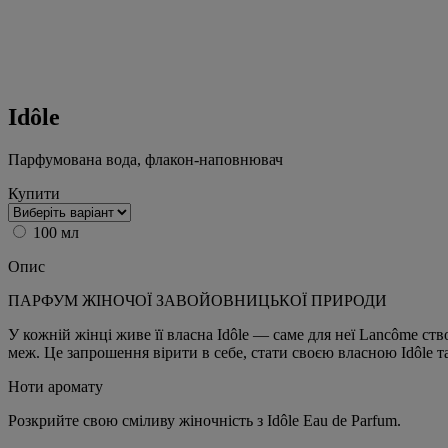
Idôle
Парфумована вода, флакон-наповнювач
Купити
100 мл
Опис
ПАРФУМ ЖІНОЧОЇ ЗАВОЙОВНИЦЬКОЇ ПРИРОДИ
У кожній жінці живе її власна Idôle — саме для неї Lancôme ств
меж. Це запрошення вірити в себе, стати своєю власною Idôle 
Ноти аромату
Розкрийте свою сміливу жіночність з Idôle Eau de Parfum.