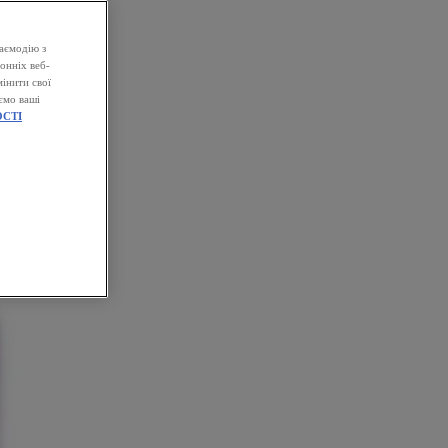
аємодію з
онніх веб-
інити свої
ємо ваші
СТІ