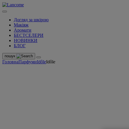
Догляд за шкірою
Макіяж
Аромати
БЕСТСЕЛЕРИ
НОВИНКИ
БЛОГ
пошук
Головна
Парфуми
Idôle
Idôle