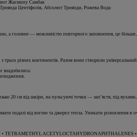
лют Жасмину Самбак
 Троянда Центіфолія, Абсолют Троянди, Рожева Вода
кою, а головне — можливістю повторного заповнення, це більше
з трьох різних континентів. Разом вони створили універсальний
ки знадобились:
 походження.
ко 20 см від шкіри, на пульсуючі точки — зап’ястя, під вухами,
и подалі від вогню та джерел тепла. Уникати розпилення в оч
EAU • TETRAMETHYL ACETYLOCTAHYDRONAPHTHALENES •