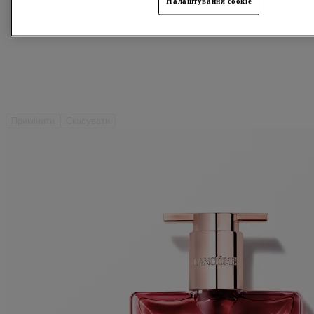
Налаштування cookie
Примінити
Скасувати