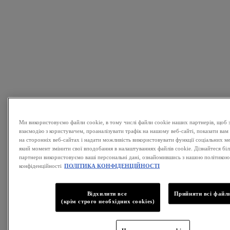
Ми використовуємо файли cookie, в тому числі файли cookie наших партнерів, щоб 
взаємодію з користувачем, проаналізувати трафік на нашому веб-сайті, показати вам
на сторонніх веб-сайтах і надати можливість використовувати функції соціальних м
який момент змінити свої вподобання в налаштуваннях файлів cookie. Дізнайтеся біль
партнери використовуємо ваші персональні дані, ознайомившись з нашою політикою
конфіденційності
ПОЛІТИКА КОНФІДЕНЦІЙНОСТІ
Відхилити все
Прийняти всі файли
(крім строго необхідних cookies)