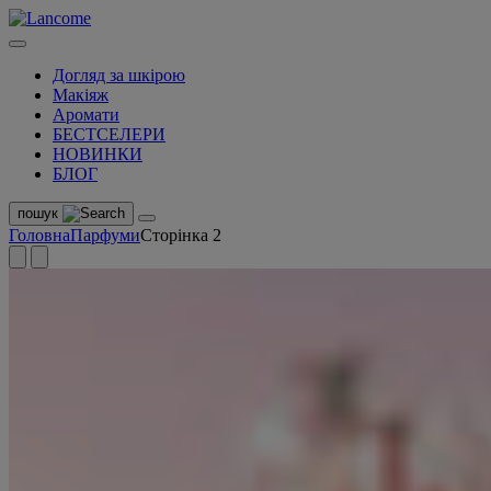
Догляд за шкірою
Макіяж
Аромати
БЕСТСЕЛЕРИ
НОВИНКИ
БЛОГ
пошук
Головна
Парфуми
Сторінка 2